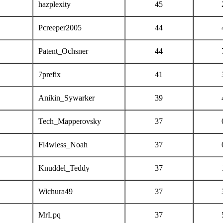
hazplexity
45
Pcreeper2005
44
Patent_Ochsner
44
7prefix
41
Anikin_Sywarker
39
Tech_Mapperovsky
37
Fl4wless_Noah
37
Knuddel_Teddy
37
Wichura49
37
MrLpq
37