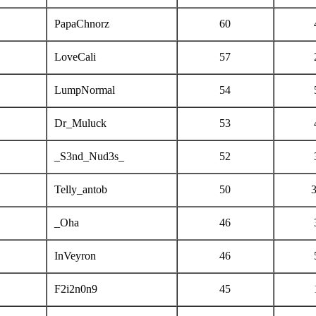
PapaChnorz
60
LoveCali
57
LumpNormal
54
Dr_Muluck
53
_S3nd_Nud3s_
52
Telly_antob
50
_Oha
46
InVeyron
46
F2i2n0n9
45