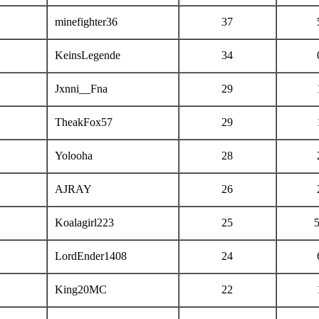
minefighter36
37
KeinsLegende
34
Jxnni__Fna
29
TheakFox57
29
Yolooha
28
AJRAY
26
Koalagirl223
25
LordEnder1408
24
King20MC
22