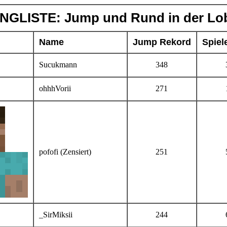
NGLISTE: Jump und Rund in der Lo
Name
Jump Rekord
Spiel
Sucukmann
348
ohhhVorii
271
pofofi (Zensiert)
251
_SirMiksii
244