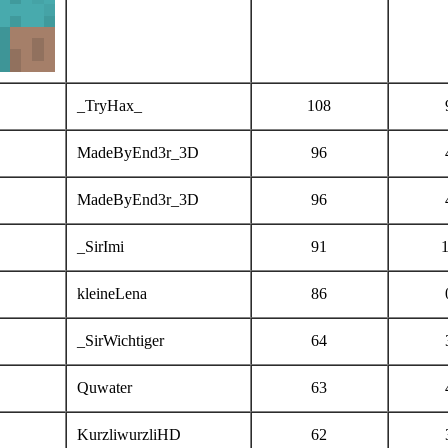
_TryHax_
108
MadeByEnd3r_3D
96
MadeByEnd3r_3D
96
_SirImi
91
kleineLena
86
_SirWichtiger
64
Quwater
63
KurzliwurzliHD
62