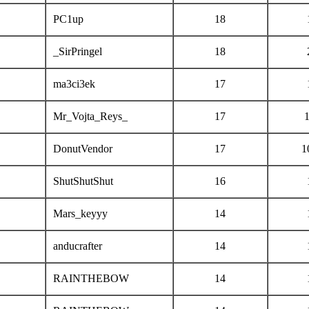
PC1up
18
_SirPringel
18
ma3ci3ek
17
Mr_Vojta_Reys_
17
DonutVendor
17
1
ShutShutShut
16
Mars_keyyy
14
anducrafter
14
RAINTHEBOW
14