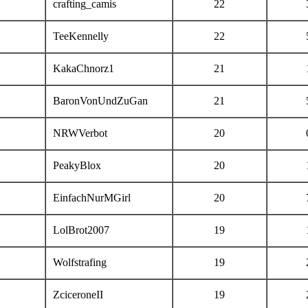
crafting_camis
22
TeeKennelly
22
KakaChnorz1
21
BaronVonUndZuGan
21
NRWVerbot
20
PeakyBlox
20
EinfachNurMGirl
20
LolBrot2007
19
Wolfstrafing
19
ZciceroneII
19