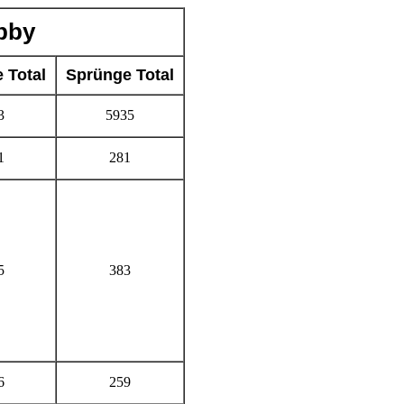
bby
e Total
Sprünge Total
3
5935
1
281
5
383
6
259