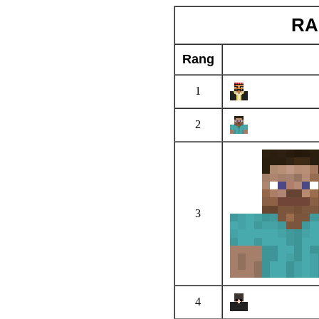
RA
Rang
1
2
3
4