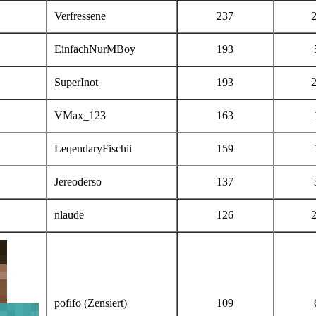
Verfressene
237
EinfachNurMBoy
193
SuperInot
193
VMax_123
163
LeqendaryFischii
159
Jereoderso
137
nlaude
126
pofifo (Zensiert)
109